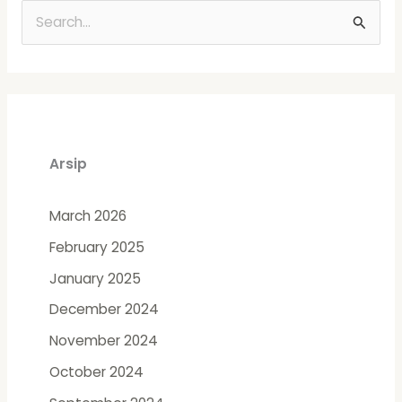
S
e
a
r
c
Arsip
h
f
March 2026
o
February 2025
r
:
January 2025
December 2024
November 2024
October 2024