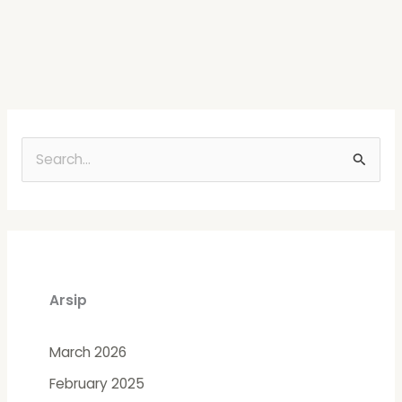
S
e
a
r
c
Arsip
h
f
March 2026
o
February 2025
r